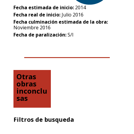
Fecha estimada de inicio:
2014
Fecha real de inicio:
Julio 2016
Fecha culminación estimada de la obra:
Noviembre 2016
Fecha de paralización:
S/I
Otras
obras
inconclu
sas
Filtros de busqueda