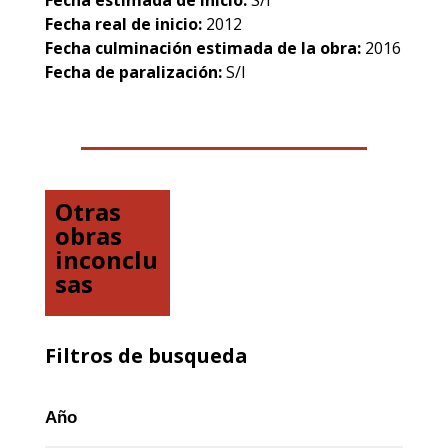
Fecha estimada de inicio:
S/I
Fecha real de inicio:
2012
Fecha culminación estimada de la obra:
2016
Fecha de paralización:
S/I
Otras
obras
inconclu
sas
Filtros de busqueda
Año