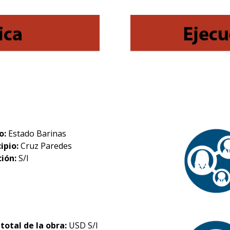
o:
Estado Barinas
ipio:
Cruz Paredes
ción:
S/I
 total de la obra:
USD S/I