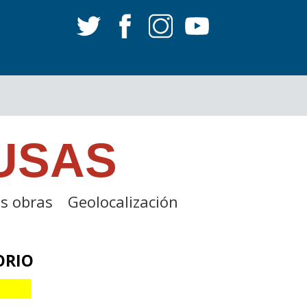
USAS
s obras
Geolocalización
ORIO