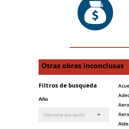
Otras obras inconclusas
Filtros de busqueda
Acue
Adec
Año
Aero
Aero
Alde