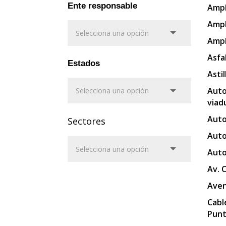
Ente responsable
Ampl
Ampl
Ampl
Asfa
Estados
Asti
Auto
viad
Auto
Sectores
Auto
Auto
Av. 
Aven
Cabl
Punt