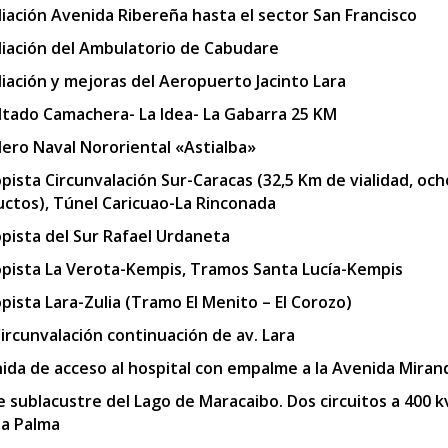
iación Avenida Ribereña hasta el sector San Francisco
iación del Ambulatorio de Cabudare
iación y mejoras del Aeropuerto Jacinto Lara
ltado Camachera- La Idea- La Gabarra 25 KM
llero Naval Nororiental «Astialba»
pista Circunvalación Sur-Caracas (32,5 Km de vialidad, och
uctos), Túnel Caricuao-La Rinconada
pista del Sur Rafael Urdaneta
pista La Verota-Kempis, Tramos Santa Lucía-Kempis
pista Lara-Zulia (Tramo El Menito – El Corozo)
Circunvalación continuación de av. Lara
ida de acceso al hospital con empalme a la Avenida Miran
e sublacustre del Lago de Maracaibo. Dos circuitos a 400 
a Palma