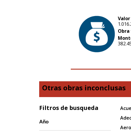
Valor
1.016
Obra 
Mont
382.4
Otras obras inconclusas
Filtros de busqueda
Acue
Adec
Año
Aero