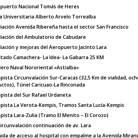
puerto Nacional Tomás de Heres
a Universitaria Alberto Arvelo Torrealba
iación Avenida Ribereña hasta el sector San Francisco
iación del Ambulatorio de Cabudare
iación y mejoras del Aeropuerto Jacinto Lara
ltado Camachera- La Idea- La Gabarra 25 KM
llero Naval Nororiental «Astialba»
pista Circunvalación Sur-Caracas (32,5 Km de vialidad, och
uctos), Túnel Caricuao-La Rinconada
pista del Sur Rafael Urdaneta
pista La Verota-Kempis, Tramos Santa Lucía-Kempis
pista Lara-Zulia (Tramo El Menito – El Corozo)
Circunvalación continuación de av. Lara
ida de acceso al hospital con empalme a la Avenida Miran