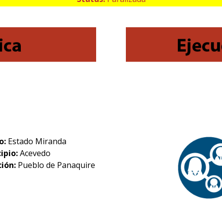
o:
Estado Miranda
ipio:
Acevedo
ción:
Pueblo de Panaquire