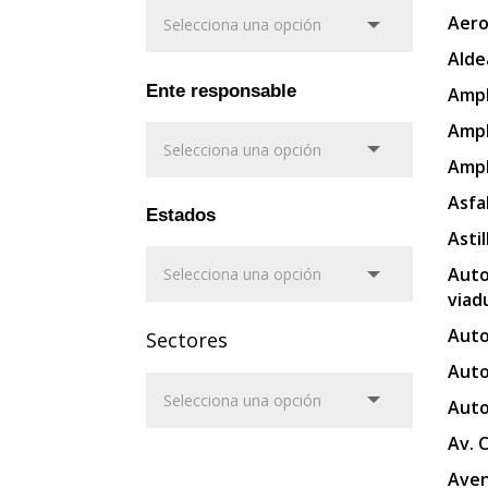
Aero
Alde
Ente responsable
Ampl
Ampl
Ampl
Asfa
Estados
Asti
Auto
viad
Auto
Sectores
Auto
Auto
Av. 
Aven