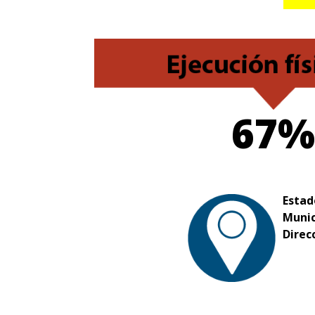
67%
Estad
Munic
Direc