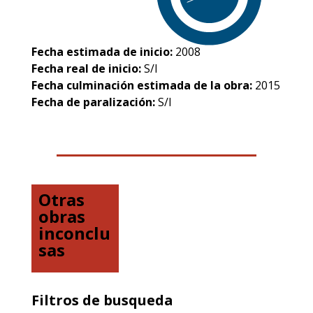
Fecha estimada de inicio:
2008
Fecha real de inicio:
S/I
Fecha culminación estimada de la obra:
2015
Fecha de paralización:
S/I
Otras
obras
inconclu
sas
Filtros de busqueda