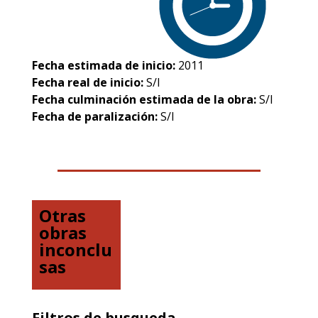
Fecha estimada de inicio:
2011
Fecha real de inicio:
S/I
Fecha culminación estimada de la obra:
S/I
Fecha de paralización:
S/I
Otras
obras
inconclu
sas
Filtros de busqueda