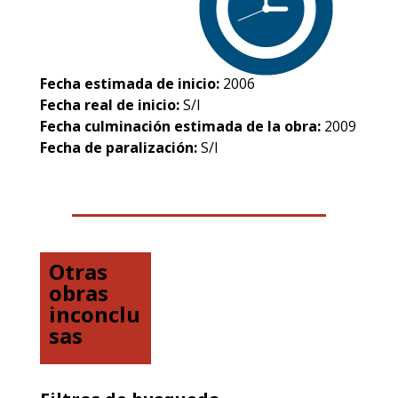
Fecha estimada de inicio:
2006
Fecha real de inicio:
S/I
Fecha culminación estimada de la obra:
2009
Fecha de paralización:
S/I
Otras
obras
inconclu
sas