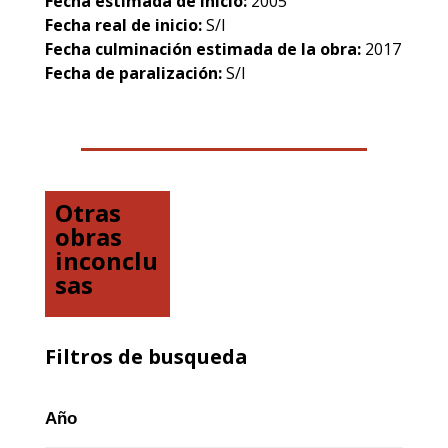
Fecha estimada de inicio:
2005
Fecha real de inicio:
S/I
Fecha culminación estimada de la obra:
2017
Fecha de paralización:
S/I
Otras
obras
inconclu
sas
Filtros de busqueda
Año