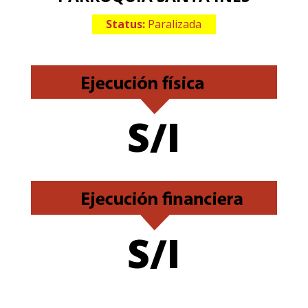
Status:
Paralizada
S/I
S/I