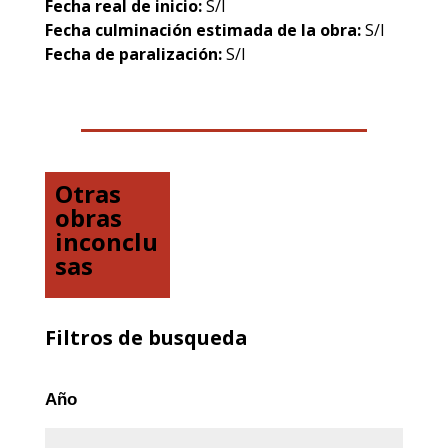
Fecha real de inicio:
S/I
Fecha culminación estimada de la obra:
S/I
Fecha de paralización:
S/I
Otras
obras
inconclu
sas
Filtros de busqueda
Año