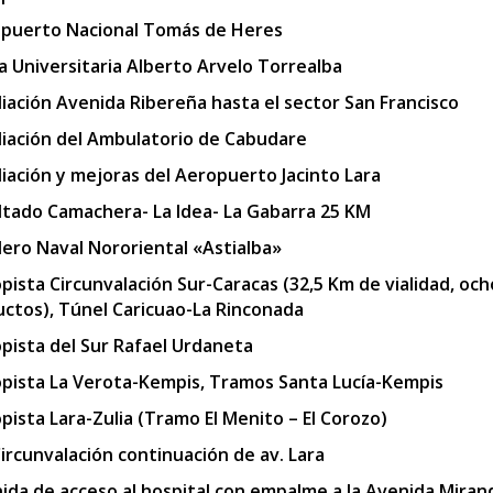
puerto Nacional Tomás de Heres
a Universitaria Alberto Arvelo Torrealba
iación Avenida Ribereña hasta el sector San Francisco
iación del Ambulatorio de Cabudare
iación y mejoras del Aeropuerto Jacinto Lara
ltado Camachera- La Idea- La Gabarra 25 KM
llero Naval Nororiental «Astialba»
pista Circunvalación Sur-Caracas (32,5 Km de vialidad, och
uctos), Túnel Caricuao-La Rinconada
pista del Sur Rafael Urdaneta
pista La Verota-Kempis, Tramos Santa Lucía-Kempis
pista Lara-Zulia (Tramo El Menito – El Corozo)
Circunvalación continuación de av. Lara
ida de acceso al hospital con empalme a la Avenida Miran