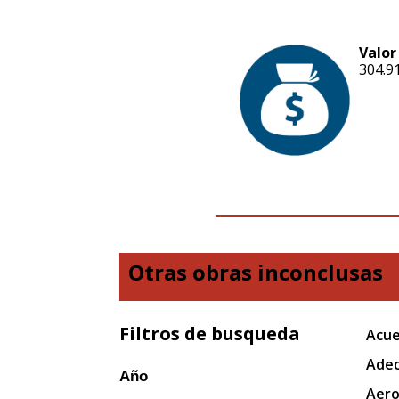
Valor
304.9
Otras obras inconclusas
Filtros de busqueda
Acue
Adec
Año
Aero