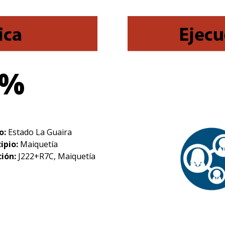
 %
o:
Estado La Guaira
ipio:
Maiquetía
ción:
J222+R7C, Maiquetía