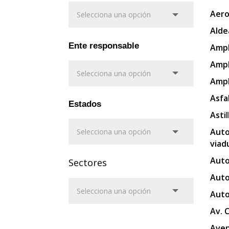
Aero
Alde
Ente responsable
Ampl
Ampl
Ampl
Asfa
Estados
Asti
Auto
viad
Auto
Sectores
Auto
Auto
Av. 
Aven