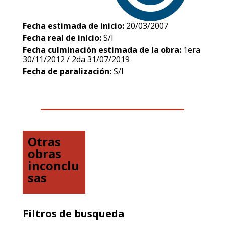
Fecha estimada de inicio:
20/03/2007
Fecha real de inicio:
S/I
Fecha culminación estimada de la obra:
1era
30/11/2012 / 2da 31/07/2019
Fecha de paralización:
S/I
Otras
obras
inconclu
sas
Filtros de busqueda