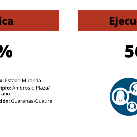
0%
5
o:
Estado Miranda
ipio:
Ambrosio Plaza/
rano
ción:
Guarenas-Guatire