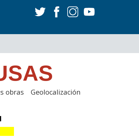
USAS
s obras
Geolocalización
1