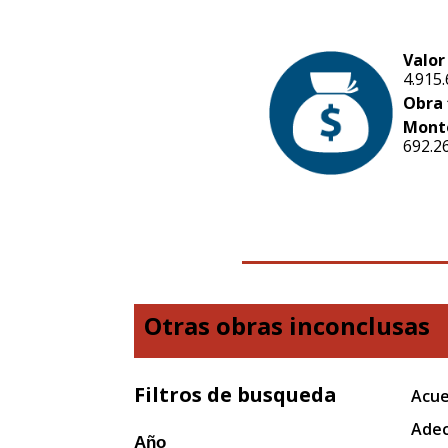
Valor
4.915
Obra 
Mont
692.2
Otras obras inconclusas
Filtros de busqueda
Acue
Adec
Año