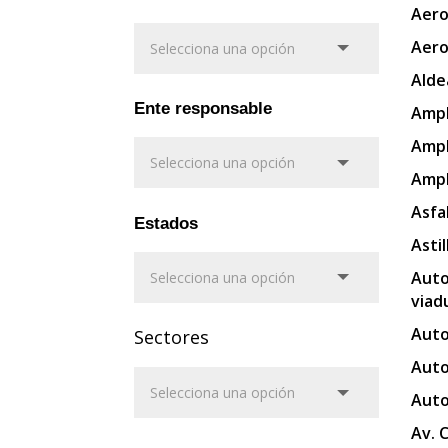
Aero
Aero
Alde
Ente responsable
Ampl
Ampl
Ampl
Asfa
Estados
Asti
Auto
viad
Auto
Sectores
Auto
Auto
Av. 