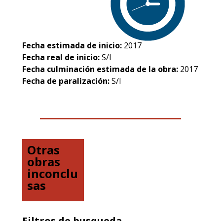
Fecha estimada de inicio:
2017
Fecha real de inicio:
S/I
Fecha culminación estimada de la obra:
2017
Fecha de paralización:
S/I
Otras
obras
inconclu
sas
Filtros de busqueda