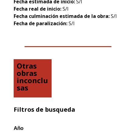
Fecha estimada de inicio:
S/I
Fecha real de inicio:
S/I
Fecha culminación estimada de la obra:
S/I
Fecha de paralización:
S/I
Otras
obras
inconclu
sas
Filtros de busqueda
Año