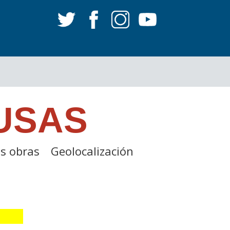
USAS
s obras
Geolocalización