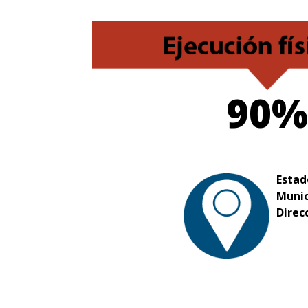
90%
Estad
Munic
Direc