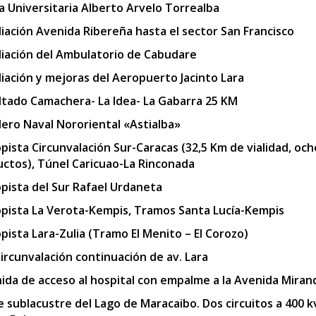
a Universitaria Alberto Arvelo Torrealba
iación Avenida Ribereña hasta el sector San Francisco
iación del Ambulatorio de Cabudare
iación y mejoras del Aeropuerto Jacinto Lara
ltado Camachera- La Idea- La Gabarra 25 KM
llero Naval Nororiental «Astialba»
pista Circunvalación Sur-Caracas (32,5 Km de vialidad, och
uctos), Túnel Caricuao-La Rinconada
pista del Sur Rafael Urdaneta
pista La Verota-Kempis, Tramos Santa Lucía-Kempis
pista Lara-Zulia (Tramo El Menito – El Corozo)
Circunvalación continuación de av. Lara
ida de acceso al hospital con empalme a la Avenida Miran
e sublacustre del Lago de Maracaibo. Dos circuitos a 400 