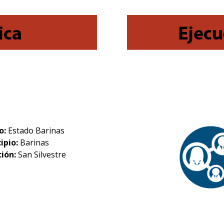
o:
Estado Barinas
ipio:
Barinas
ción:
San Silvestre