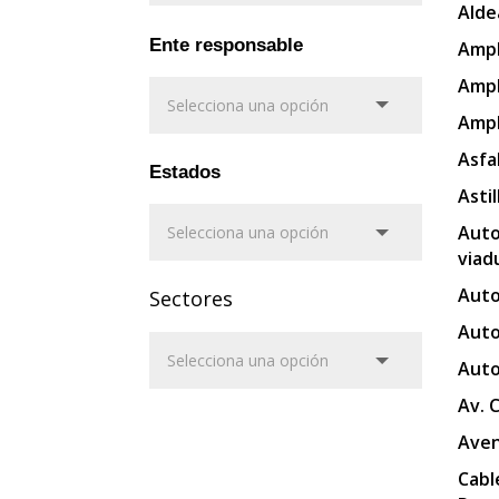
Alde
Ente responsable
Ampl
Ampl
Ampl
Asfa
Estados
Asti
Auto
viad
Auto
Sectores
Auto
Auto
Av. 
Aven
Cabl