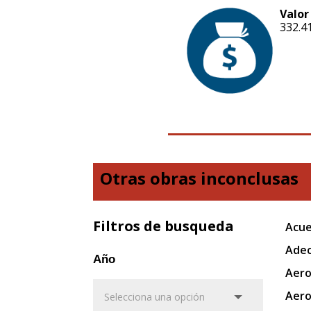
Valor
332.4
Otras obras inconclusas
Filtros de busqueda
Acue
Adec
Año
Aero
Aero