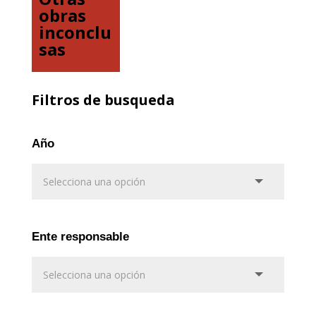
obras
inconclu
sas
Filtros de busqueda
Año
Ente responsable