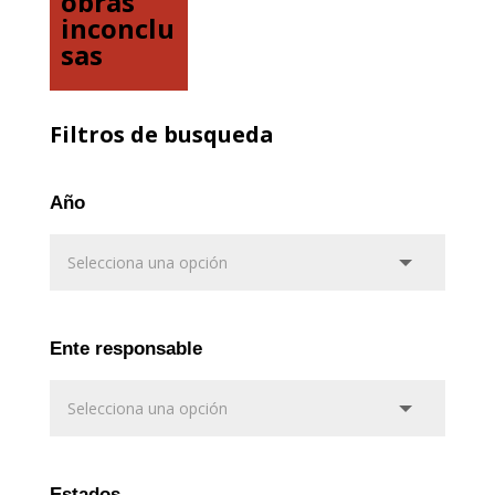
obras
inconclu
sas
Filtros de busqueda
Año
Ente responsable
Estados