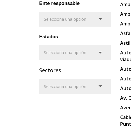
Ente responsable
Ampl
Ampl
Ampl
Asfa
Estados
Asti
Auto
viad
Auto
Sectores
Auto
Auto
Av. 
Aven
Cabl
Punt