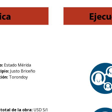
o:
Estado Mérida
ipio:
Justo Briceño
ción:
Torondoy
 total de la obra:
USD S/I