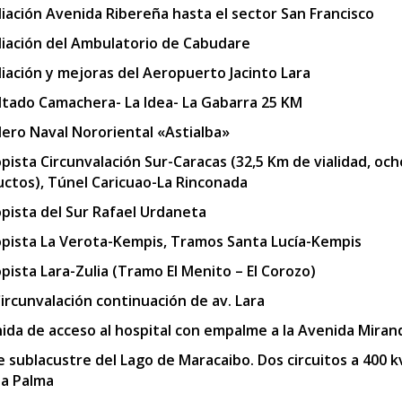
iación Avenida Ribereña hasta el sector San Francisco
iación del Ambulatorio de Cabudare
iación y mejoras del Aeropuerto Jacinto Lara
ltado Camachera- La Idea- La Gabarra 25 KM
llero Naval Nororiental «Astialba»
pista Circunvalación Sur-Caracas (32,5 Km de vialidad, och
uctos), Túnel Caricuao-La Rinconada
pista del Sur Rafael Urdaneta
pista La Verota-Kempis, Tramos Santa Lucía-Kempis
pista Lara-Zulia (Tramo El Menito – El Corozo)
Circunvalación continuación de av. Lara
ida de acceso al hospital con empalme a la Avenida Miran
e sublacustre del Lago de Maracaibo. Dos circuitos a 400 
a Palma