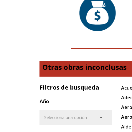
Otras obras inconclusas
Filtros de busqueda
Acue
Adec
Año
Aero
Aero
Alde