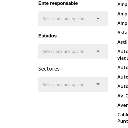
Ente responsable
Ampl
Ampl
Ampl
Asfa
Estados
Asti
Auto
viad
Auto
Sectores
Auto
Auto
Av. 
Aven
Cabl
Punt