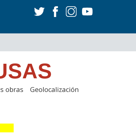
USAS
s obras
Geolocalización