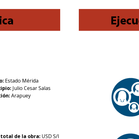
o:
Estado Mérida
ipio:
Julio Cesar Salas
ción:
Arapuey
 total de la obra:
USD S/I