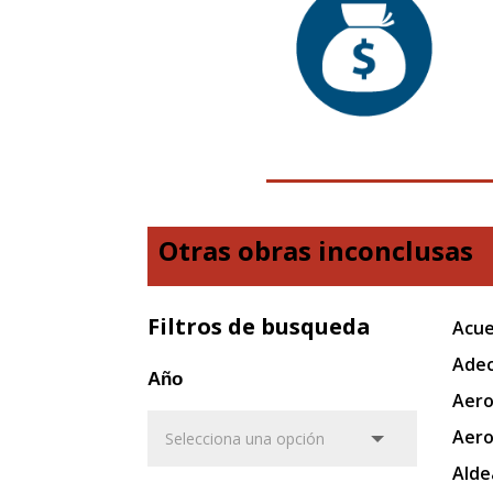
Otras obras inconclusas
Filtros de busqueda
Acue
Adec
Año
Aero
Aero
Alde