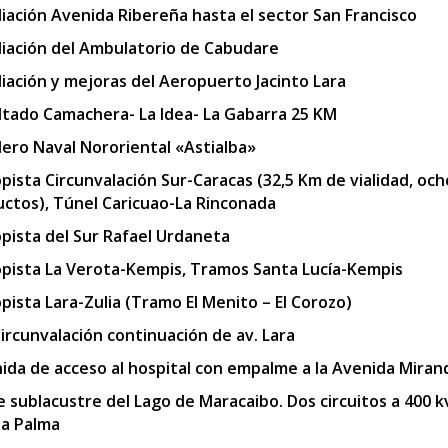
iación Avenida Ribereña hasta el sector San Francisco
iación del Ambulatorio de Cabudare
iación y mejoras del Aeropuerto Jacinto Lara
ltado Camachera- La Idea- La Gabarra 25 KM
llero Naval Nororiental «Astialba»
pista Circunvalación Sur-Caracas (32,5 Km de vialidad, och
uctos), Túnel Caricuao-La Rinconada
pista del Sur Rafael Urdaneta
pista La Verota-Kempis, Tramos Santa Lucía-Kempis
pista Lara-Zulia (Tramo El Menito – El Corozo)
Circunvalación continuación de av. Lara
ida de acceso al hospital con empalme a la Avenida Miran
e sublacustre del Lago de Maracaibo. Dos circuitos a 400 
a Palma