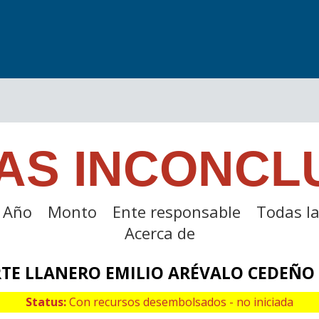
AS INCONCL
Año
Monto
Ente responsable
Todas la
Acerca de
TE LLANERO EMILIO ARÉVALO CEDEÑO
Status:
Con recursos desembolsados - no iniciada