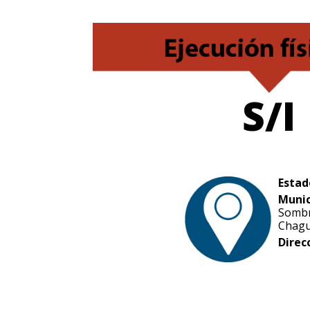
S/I
Estad
Munic
Sombr
Chag
Direc