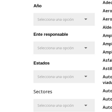
Adec
Año
Aero
Aero
Alde
Ente responsable
Ampl
Ampl
Ampl
Asfa
Estados
Asti
Auto
viad
Auto
Sectores
Auto
Auto