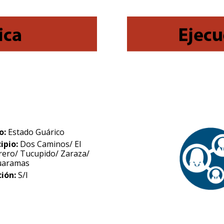
o:
Estado Guárico
ipio:
Dos Caminos/ El
ero/ Tucupido/ Zaraza/
uaramas
ción:
S/I