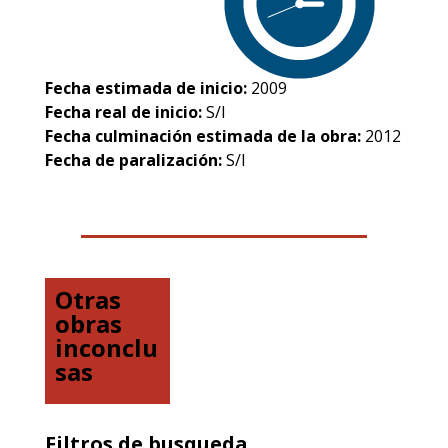
Fecha estimada de inicio:
2009
Fecha real de inicio:
S/I
Fecha culminación estimada de la obra:
2012
Fecha de paralización:
S/I
Otras
obras
inconclu
sas
Filtros de busqueda