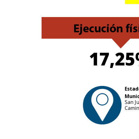
17,2
Estad
Munic
San J
Camin