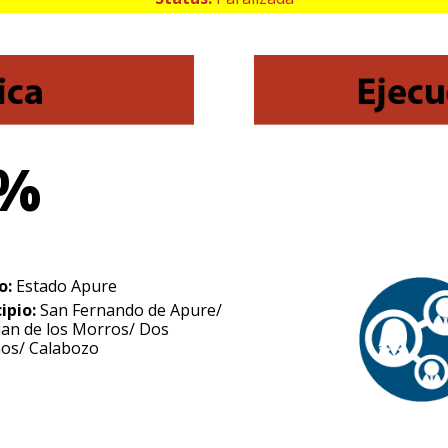
5%
o:
Estado Apure
ipio:
San Fernando de Apure/
uan de los Morros/ Dos
os/ Calabozo