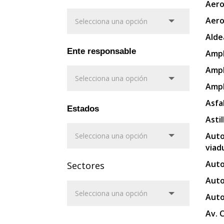
Aero
Aero
Alde
Ente responsable
Ampl
Ampl
Ampl
Asfa
Estados
Asti
Auto
viad
Auto
Sectores
Auto
Auto
Av. 