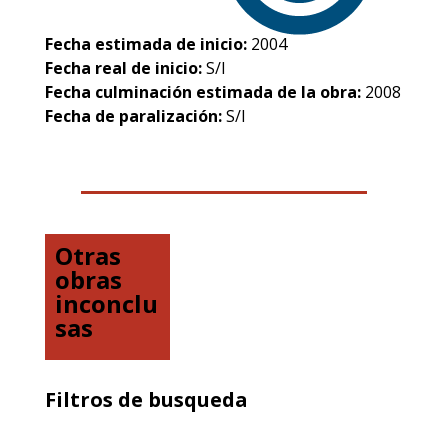
Fecha estimada de inicio:
2004
Fecha real de inicio:
S/I
Fecha culminación estimada de la obra:
2008
Fecha de paralización:
S/I
Otras
obras
inconclu
sas
Filtros de busqueda