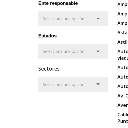
Ente responsable
Ampl
Ampl
Ampl
Asfa
Estados
Asti
Auto
viad
Auto
Sectores
Auto
Auto
Av. 
Aven
Cabl
Punt