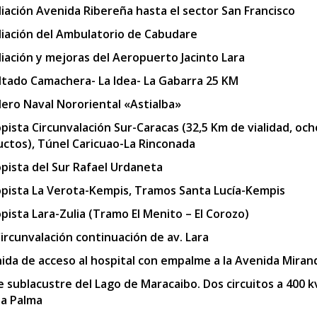
iación Avenida Ribereña hasta el sector San Francisco
iación del Ambulatorio de Cabudare
iación y mejoras del Aeropuerto Jacinto Lara
ltado Camachera- La Idea- La Gabarra 25 KM
llero Naval Nororiental «Astialba»
pista Circunvalación Sur-Caracas (32,5 Km de vialidad, och
uctos), Túnel Caricuao-La Rinconada
pista del Sur Rafael Urdaneta
pista La Verota-Kempis, Tramos Santa Lucía-Kempis
pista Lara-Zulia (Tramo El Menito – El Corozo)
Circunvalación continuación de av. Lara
ida de acceso al hospital con empalme a la Avenida Miran
e sublacustre del Lago de Maracaibo. Dos circuitos a 400 
a Palma