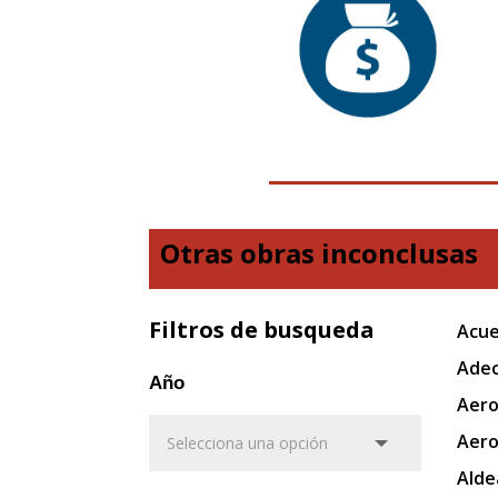
Otras obras inconclusas
Filtros de busqueda
Acue
Adec
Año
Aero
Aero
Alde