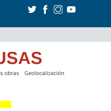
USAS
s obras
Geolocalización