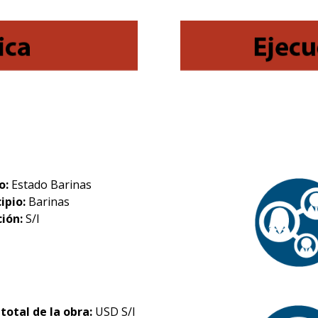
o:
Estado Barinas
ipio:
Barinas
ción:
S/I
 total de la obra:
USD S/I