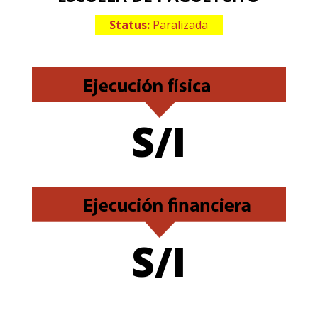
Status:
Paralizada
S/I
S/I