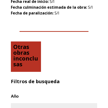
Fecha real de inicio:
S/I
Fecha culminación estimada de la obra:
S/I
Fecha de paralización:
S/I
Otras
obras
inconclu
sas
Filtros de busqueda
Año