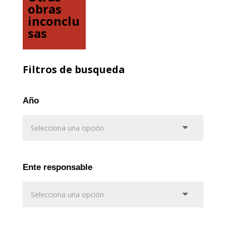
obras
inconclu
sas
Filtros de busqueda
Año
Ente responsable