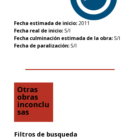
Fecha estimada de inicio:
2011
Fecha real de inicio:
S/I
Fecha culminación estimada de la obra:
S/I
Fecha de paralización:
S/I
Otras
obras
inconclu
sas
Filtros de busqueda