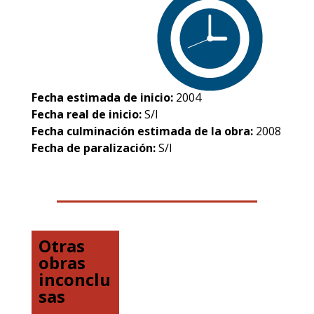
Fecha estimada de inicio:
2004
Fecha real de inicio:
S/I
Fecha culminación estimada de la obra:
2008
Fecha de paralización:
S/I
Otras
obras
inconclu
sas