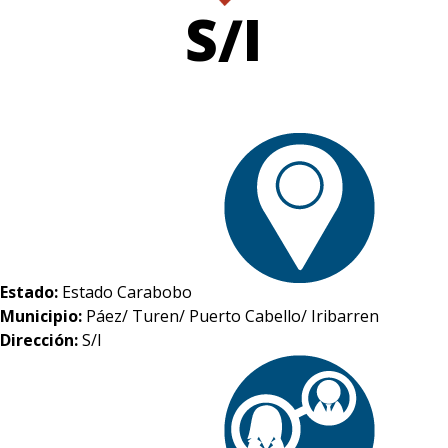
S/I
Estado:
Estado Carabobo
Municipio:
Páez/ Turen/ Puerto Cabello/ Iribarren
Dirección:
S/I