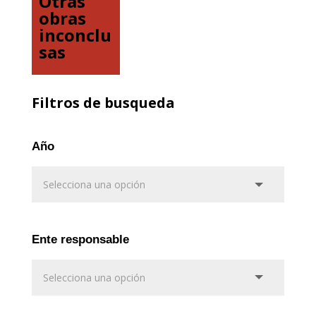
Otras
obras
inconclu
sas
Filtros de busqueda
Año
Ente responsable