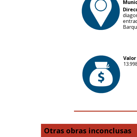
Munic
Direc
diago
entrad
Barqu
Valor
13.99
Otras obras inconclusas