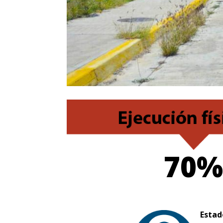
70%
Estad