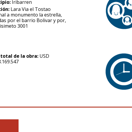
ipio:
Iribarren
ción:
Lara Via el Tostao
nal a monumento la estrella,
as por el barrio Bolivar y por,
isimeto 3001
 total de la obra:
USD
8.169.547