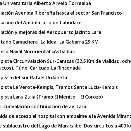
a Universitaria Alberto Arvelo Torrealba
iación Avenida Ribereña hasta el sector San Francisco
iación del Ambulatorio de Cabudare
iación y mejoras del Aeropuerto Jacinto Lara
ltado Camachera- La Idea- La Gabarra 25 KM
llero Naval Nororiental «Astialba»
pista Circunvalación Sur-Caracas (32,5 Km de vialidad, och
uctos), Túnel Caricuao-La Rinconada
pista del Sur Rafael Urdaneta
pista La Verota-Kempis, Tramos Santa Lucía-Kempis
pista Lara-Zulia (Tramo El Menito – El Corozo)
Circunvalación continuación de av. Lara
ida de acceso al hospital con empalme a la Avenida Miran
e sublacustre del Lago de Maracaibo. Dos circuitos a 400 