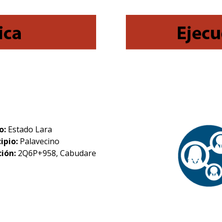
o:
Estado Lara
ipio:
Palavecino
ción:
2Q6P+958, Cabudare