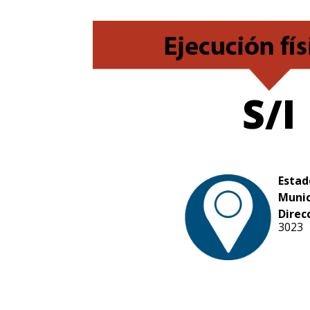
S/I
Estad
Munic
Direc
3023