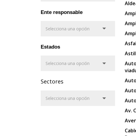
Alde
Ente responsable
Ampl
Ampl
Ampl
Asfa
Estados
Asti
Auto
viad
Auto
Sectores
Auto
Auto
Av. 
Aven
Cabl