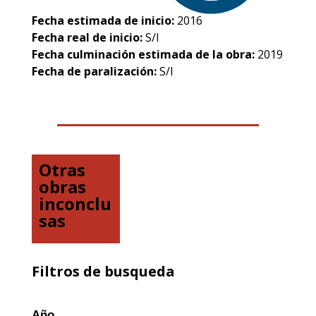
Fecha estimada de inicio:
2016
Fecha real de inicio:
S/I
Fecha culminación estimada de la obra:
2019
Fecha de paralización:
S/I
Otras
obras
inconclu
sas
Filtros de busqueda
Año