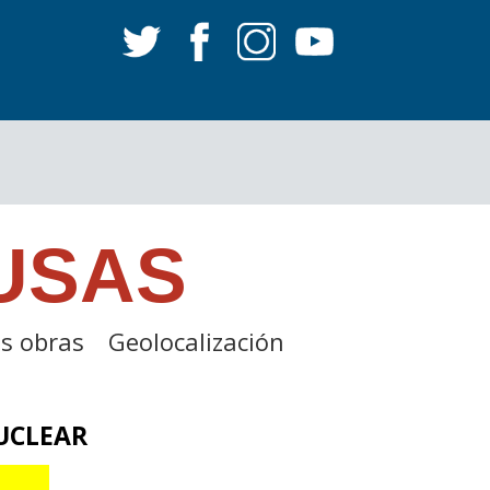
USAS
s obras
Geolocalización
UCLEAR