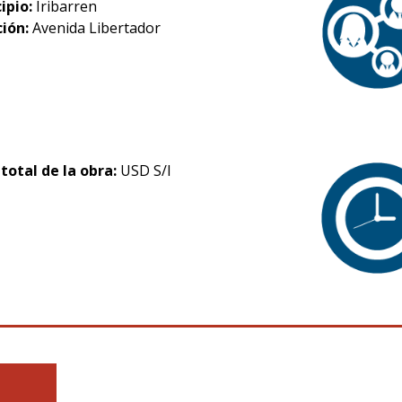
ipio:
Iribarren
ción:
Avenida Libertador
 total de la obra:
USD S/I