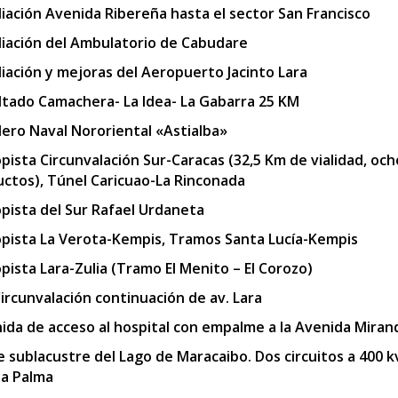
iación Avenida Ribereña hasta el sector San Francisco
iación del Ambulatorio de Cabudare
iación y mejoras del Aeropuerto Jacinto Lara
ltado Camachera- La Idea- La Gabarra 25 KM
llero Naval Nororiental «Astialba»
pista Circunvalación Sur-Caracas (32,5 Km de vialidad, och
uctos), Túnel Caricuao-La Rinconada
pista del Sur Rafael Urdaneta
pista La Verota-Kempis, Tramos Santa Lucía-Kempis
pista Lara-Zulia (Tramo El Menito – El Corozo)
Circunvalación continuación de av. Lara
ida de acceso al hospital con empalme a la Avenida Miran
e sublacustre del Lago de Maracaibo. Dos circuitos a 400 
a Palma