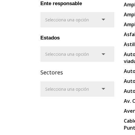
Ente responsable
Ampl
Ampl
Ampl
Asfa
Estados
Asti
Auto
viad
Auto
Sectores
Auto
Auto
Av. 
Aven
Cabl
Punt