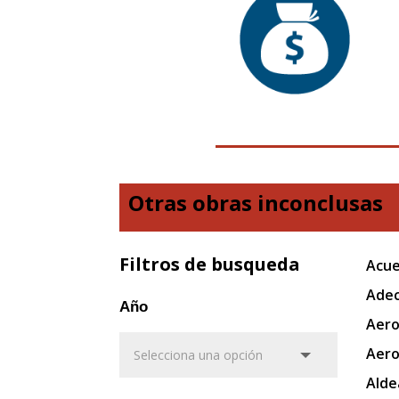
Otras obras inconclusas
Filtros de busqueda
Acue
Adec
Año
Aero
Aero
Alde