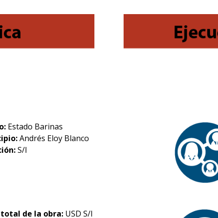
o:
Estado Barinas
ipio:
Andrés Eloy Blanco
ción:
S/I
 total de la obra:
USD S/I