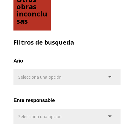
obras
inconclu
sas
Filtros de busqueda
Año
Ente responsable