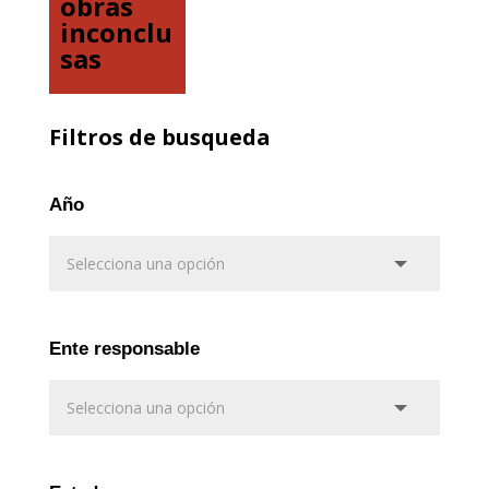
obras
inconclu
sas
Filtros de busqueda
Año
Ente responsable