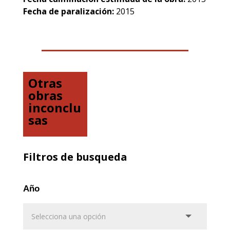
Fecha de paralización:
2015
Otras
obras
inconclu
sas
Filtros de busqueda
Año