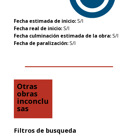
Fecha estimada de inicio:
S/I
Fecha real de inicio:
S/I
Fecha culminación estimada de la obra:
S/I
Fecha de paralización:
S/I
Otras
obras
inconclu
sas
Filtros de busqueda