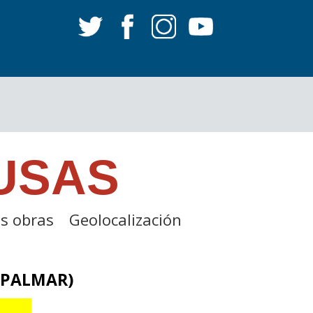
USAS
s obras
Geolocalización
-PALMAR)