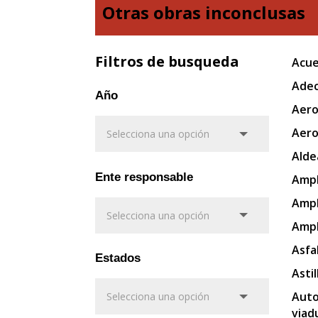
Otras obras inconclusas
Filtros de busqueda
Acue
Adec
Año
Aero
Aero
Alde
Ente responsable
Ampl
Ampl
Ampl
Asfa
Estados
Asti
Auto
viad