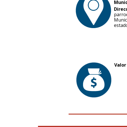
Munic
Direc
parro
Munic
estado
Valor