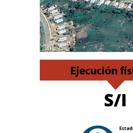
S/I
Estad