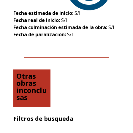
Fecha estimada de inicio:
S/I
Fecha real de inicio:
S/I
Fecha culminación estimada de la obra:
S/I
Fecha de paralización:
S/I
Otras
obras
inconclu
sas
Filtros de busqueda