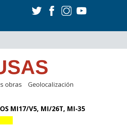
USAS
s obras
Geolocalización
 MI17/V5, MI/26T, MI-35