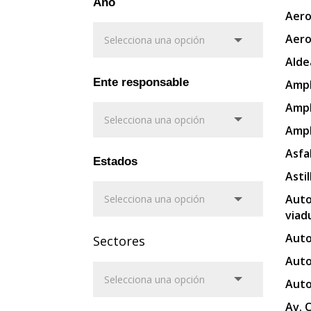
Año
Aero
Aero
Alde
Ente responsable
Ampl
Ampl
Ampl
Asfa
Estados
Asti
Auto
viad
Auto
Sectores
Auto
Auto
Av. 