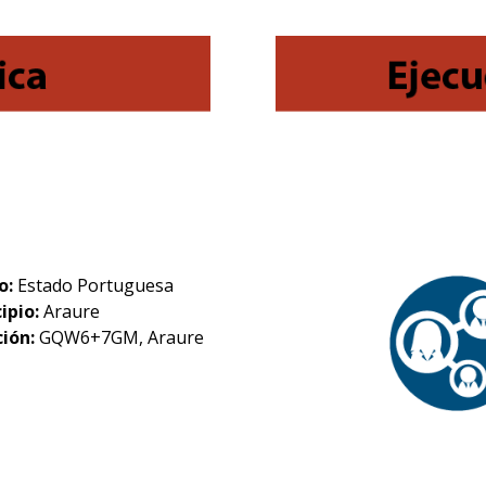
o:
Estado Portuguesa
ipio:
Araure
ción:
GQW6+7GM, Araure