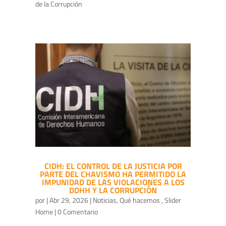
de la Corrupción
CIDH: EL CONTROL DE LA JUSTICIA POR
PARTE DEL CHAVISMO HA PERMITIDO LA
IMPUNIDAD DE LAS VIOLACIONES A LOS
DDHH Y LA CORRUPCIÓN
por
|
Abr 29, 2026
|
Noticias
,
Qué hacemos
,
Slider
Home
| 0 Comentario