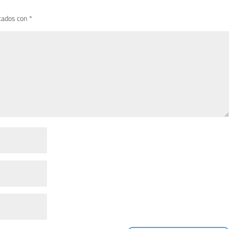
cados con
*