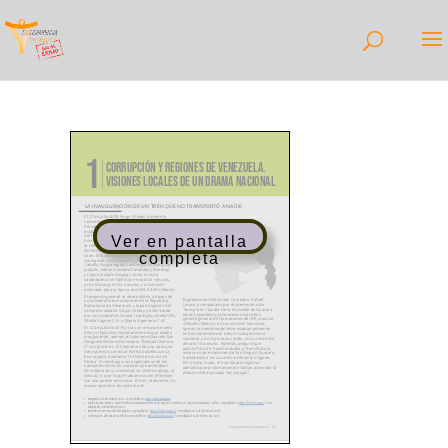
Ver en pantalla
completa