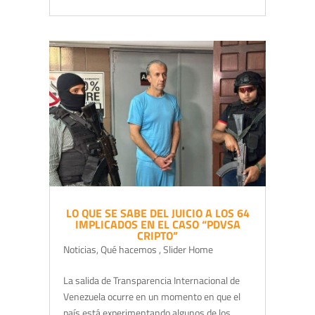
LO QUE SE SABE DEL JUICIO A LOS 64
IMPLICADOS EN EL CASO “PDVSA
CRIPTO”
Noticias
,
Qué hacemos
,
Slider Home
La salida de Transparencia Internacional de
Venezuela ocurre en un momento en que el
país está experimentando algunos de los