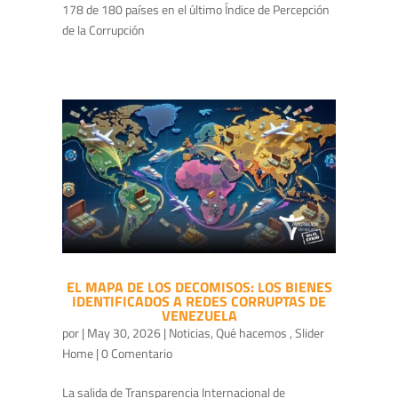
178 de 180 países en el último Índice de Percepción
de la Corrupción
EL MAPA DE LOS DECOMISOS: LOS BIENES
IDENTIFICADOS A REDES CORRUPTAS DE
VENEZUELA
por
|
May 30, 2026
|
Noticias
,
Qué hacemos
,
Slider
Home
| 0 Comentario
La salida de Transparencia Internacional de