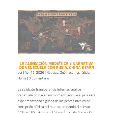
LA ALINEACIÓN MEDIÁTICA Y NARRATIVA
DE VENEZUELA CON RUSIA, CHINA E IRÁN
por
|
Abr 15, 2026
|
Noticias
,
Qué hacemos
,
Slider
Home
| 0 Comentario
La salida de Transparencia Internacional de
Venezuela ocurre en un momento en que el país está
experimentando algunos de los peores niveles de
corrupción pública del mundo, ocupando el puesto
178 de 180 países en el último Índice de Percepción