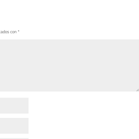
cados con
*