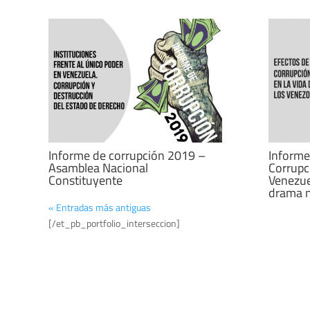
Informe de corrupción 2019 –
Informe
Asamblea Nacional
Corrupc
Constituyente
Venezue
drama n
« Entradas más antiguas
[/et_pb_portfolio_interseccion]