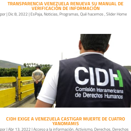
TRANSPARENCIA VENEZUELA RENUEVA SU MANUAL DE
VERIFICACIÓN DE INFORMACIÓN
por
|
Dic 8, 2022
|
EsPaja
,
Noticias
,
Programas
,
Qué hacemos
,
Slider Home
CIDH EXIGE A VENEZUELA CASTIGAR MUERTE DE CUATRO
YANOMAMIS
por
|
Abr 13, 2022
|
Acceso a la información
,
Activismo
,
Derechos
,
Derechos