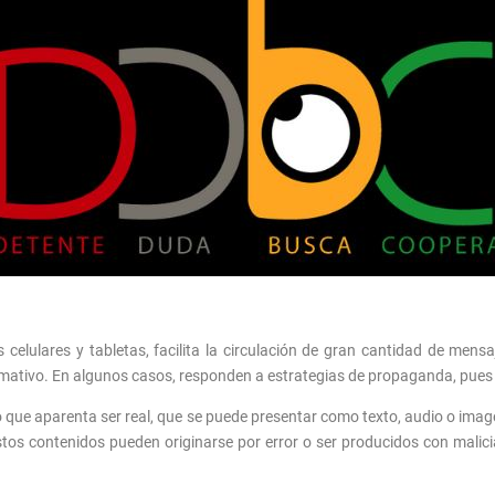
s celulares y tabletas, facilita la circulación de gran cantidad de men
ormativo. En algunos casos, responden a estrategias de propaganda, pues r
o que aparenta ser real, que se puede presentar como texto, audio o imag
s contenidos pueden originarse por error o ser producidos con malicia