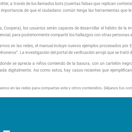
er, a través de los llamados bots (cuentas falsas que replican contenid
 la importancia de que el ciudadano común tenga las herramientas que 
, Coopera), los usuarios serán capaces de desarrollar el hábito de la i
encial, para posteriormente compartir los hallazgos con otras personas a
arnos en las redes, el manual incluye nuevos ejemplos procesados por 
honeros”. La investigación del portal de verificación arrojó que se trató 
s, donde se aprecia a niños comiendo de la basura, con un cartelón neg
lada digitalmente. Así como estos, hay casos recientes que ejemplifica
uenos en las redes para compartas este y otros contenidos. Déjanos tus c