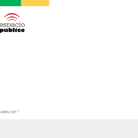
cados con
*