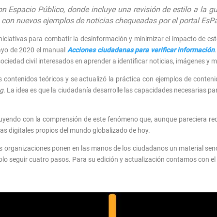
 Espacio Público, donde incluye una revisión de estilo a la gu
ón con nuevos ejemplos de noticias chequeadas por el portal EsP
niciativas para combatir la desinformación y minimizar el impacto de es
mayo de 2020 el manual
Acciones ciudadanas para verificar información
ciedad civil interesados en aprender a identificar noticias, imágenes y m
os contenidos teóricos y se actualizó la práctica con ejemplos de conte
ng
. La idea es que la ciudadanía desarrolle las capacidades necesarias para
uyendo con la comprensión de este fenómeno que, aunque pareciera reci
mas digitales propios del mundo globalizado de hoy.
s organizaciones ponen en las manos de los ciudadanos un material senci
 solo seguir cuatro pasos. Para su edición y actualización contamos con e