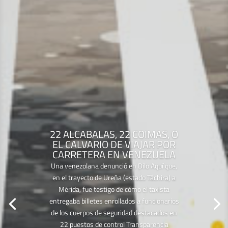
22 ALCABALAS, 22 COIMAS, O
EL CALVARIO DE VIAJAR POR
CARRETERA EN VENEZUELA
Una venezolana denunció en Dilo Aquí que,
en el trayecto de Ureña (estado Táchira) a
Mérida, fue testigo de cómo el taxista
entregaba billetes enrollados a funcionarios
de los cuerpos de seguridad destacados en
22 puestos de control Transparencia